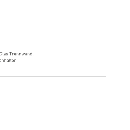
 Glas-Trennwand,
chhalter