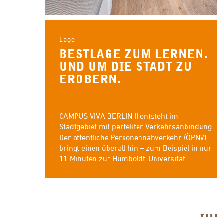
Lage
BESTLAGE ZUM LERNEN.
UND UM DIE STADT ZU
EROBERN.
CAMPUS VIVA BERLIN II entsteht im
Stadtgebiet mit perfekter Verkehrsanbindung.
Der öffentliche Personennahverkehr (ÖPNV)
bringt einen überall hin – zum Beispiel in nur
11 Minuten zur Humboldt-Universität.