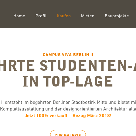
Home
Profil
Kaufen
Mieten
Bauprojekte
CAMPUS VIVA BERLIN II
HRTE STUDENTEN
IN TOP-LAGE
I entsteht im begehrten Berliner Stadtbezirk Mitte und bietet m
Komplettausstattung und der designorientierten Architektur al
Jetzt 100% verkauft – Bezug März 2018!
ZUR GALERIE