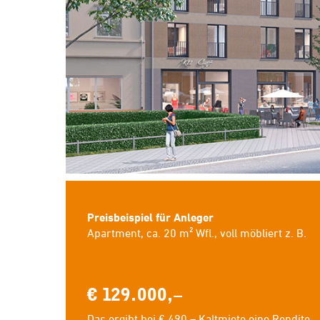
Preisbeispiel für Anleger
​Apartment, ca. 20 m² Wfl., voll möbliert z. B.
€ 129.000,–
​Das ergibt bei € 490,– Kaltmiete eine Rendite